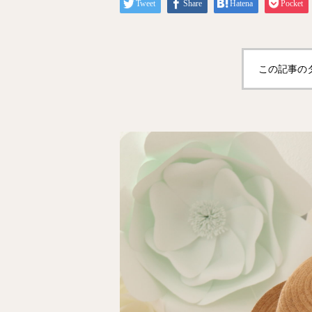
Tweet
Share
Hatena
Pocket
この記事の