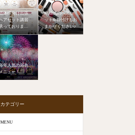
団体様向け出張
結婚式のヘアセ
ヘアセット講習
ット&着付けもお
承っておりま
まかせください♪
す！
毎年人気の浴衣
メニュー！
カテゴリー
MENU