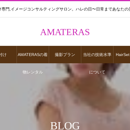
け専門,イメージコンサルティングサロン。ハレの日〜日常まであなたの
AMATERAS
付け
AMATERASの着
撮影プラン
当社の技術水準
HairSet
物レンタル
について
BLOG