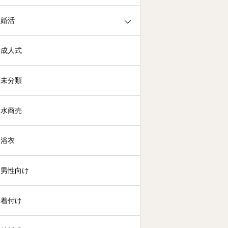
婚活
成人式
未分類
水商売
浴衣
男性向け
着付け