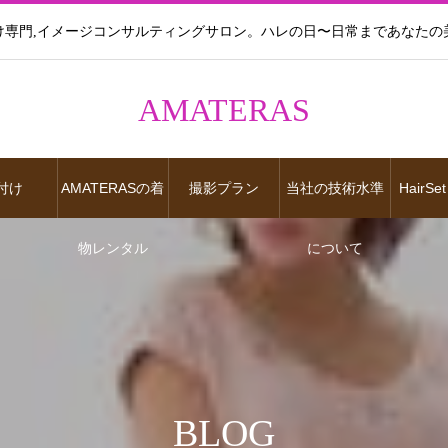
け専門,イメージコンサルティングサロン。ハレの日〜日常まであなたの
AMATERAS
付け
AMATERASの着
撮影プラン
当社の技術水準
HairSet
物レンタル
について
BLOG