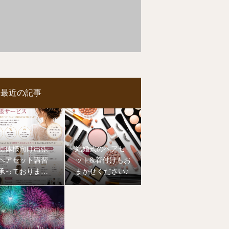
最近の記事
団体様向け出張
結婚式のヘアセ
ヘアセット講習
ット&着付けもお
承っておりま
まかせください♪
す！