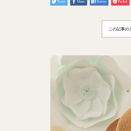
Tweet
Share
Hatena
Pocket
この記事の