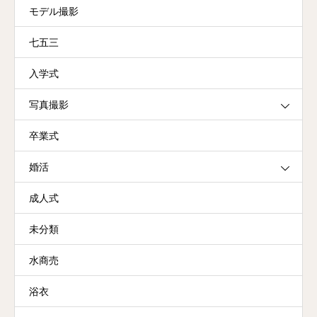
モデル撮影
七五三
入学式
写真撮影
卒業式
婚活
成人式
未分類
水商売
浴衣