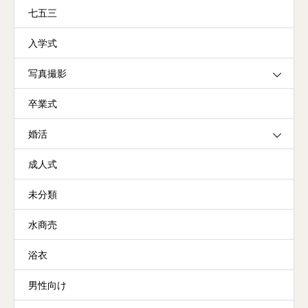
七五三
入学式
写真撮影
卒業式
婚活
成人式
未分類
水商売
浴衣
男性向け