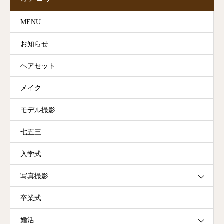
MENU
お知らせ
ヘアセット
メイク
モデル撮影
七五三
入学式
写真撮影
卒業式
婚活