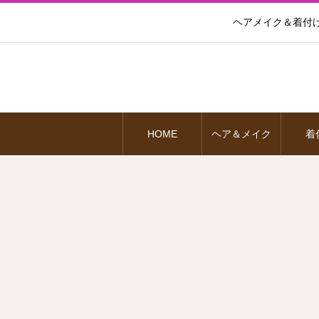
ヘアメイク＆着付
HOME
ヘア＆メイク
着