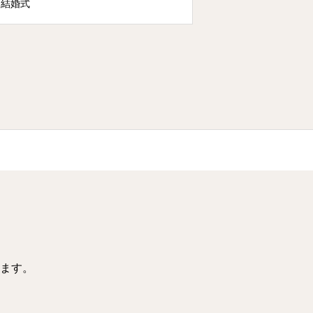
結婚式
ます。