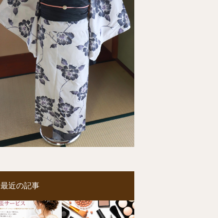
最近の記事