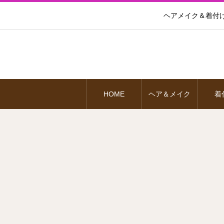
ヘアメイク＆着付
HOME
ヘア＆メイク
着