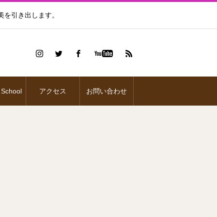
美を引き出します。
 School
アクセス
お問い合わせ