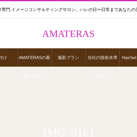
け専門,イメージコンサルティングサロン。ハレの日〜日常まであなたの
AMATERAS
付け
AMATERASの着
撮影プラン
当社の技術水準
HairSet
物レンタル
について
IMG_3161