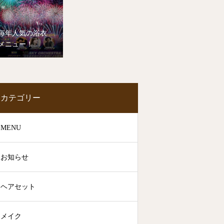
毎年人気の浴衣
メニュー！
カテゴリー
MENU
お知らせ
ヘアセット
メイク