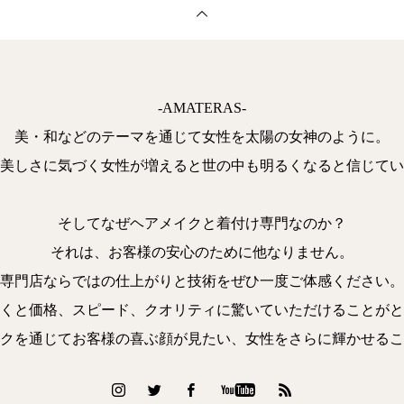
-AMATERAS-
美・和などのテーマを通じて女性を太陽の女神のように。
美しさに気づく女性が増えると世の中も明るくなると信じてい
そしてなぜヘアメイクと着付け専門なのか？
それは、お客様の安心のために他なりません。
専門店ならではの仕上がりと技術をぜひ一度ご体感ください。
くと価格、スピード、クオリティに驚いていただけることがと
クを通じてお客様の喜ぶ顔が見たい、女性をさらに輝かせるこ