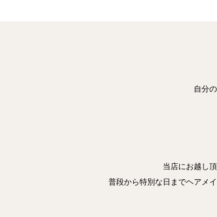
自分の
当店にお越し頂
普段から特別な日までヘアメイ