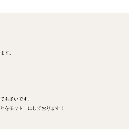
ます。
ても多いです。
とをモットーにしております！