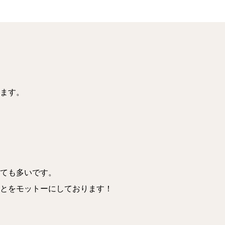
ます。
ても多いです。
とをモットーにしております！