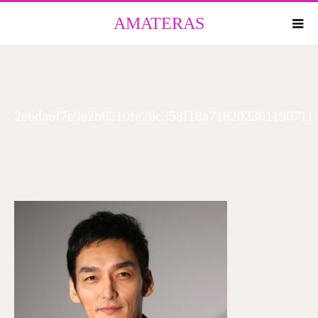
AMATERAS
2e6da6f7e9e2b6210fe26c358f18a718202301190711