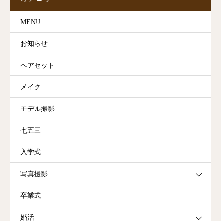
MENU
お知らせ
ヘアセット
メイク
モデル撮影
七五三
入学式
写真撮影
卒業式
婚活