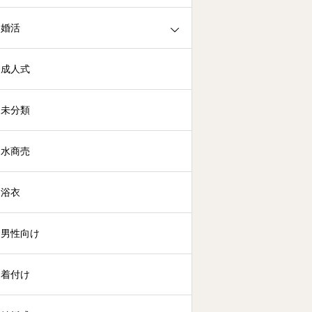
婚活
成人式
未分類
水商売
浴衣
男性向け
着付け