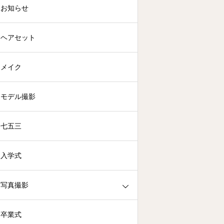
お知らせ
ヘアセット
メイク
モデル撮影
七五三
入学式
写真撮影
卒業式