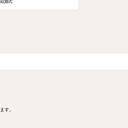
結婚式
ます。