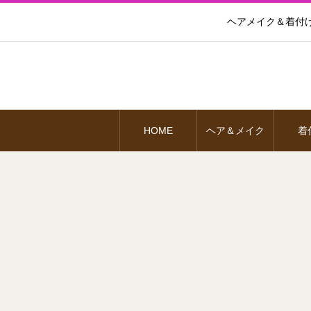
ヘアメイク＆着付
HOME
ヘア＆メイク
着