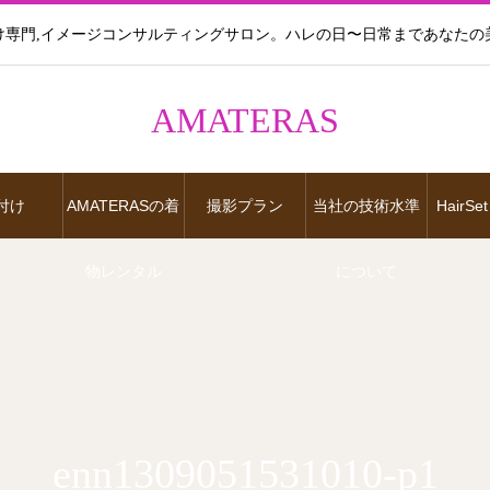
け専門,イメージコンサルティングサロン。ハレの日〜日常まであなたの
AMATERAS
付け
AMATERASの着
撮影プラン
当社の技術水準
HairSet
物レンタル
について
enn1309051531010-p1