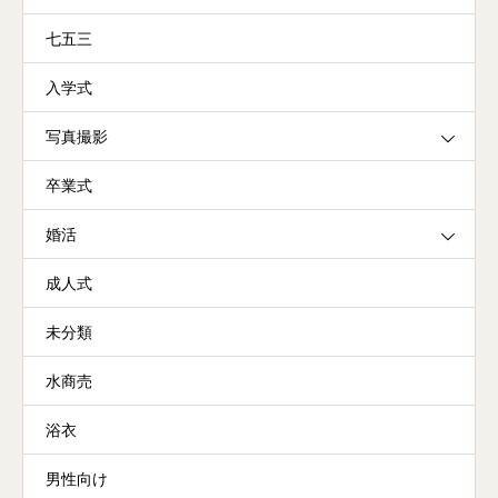
七五三
入学式
写真撮影
卒業式
婚活
成人式
未分類
水商売
浴衣
男性向け