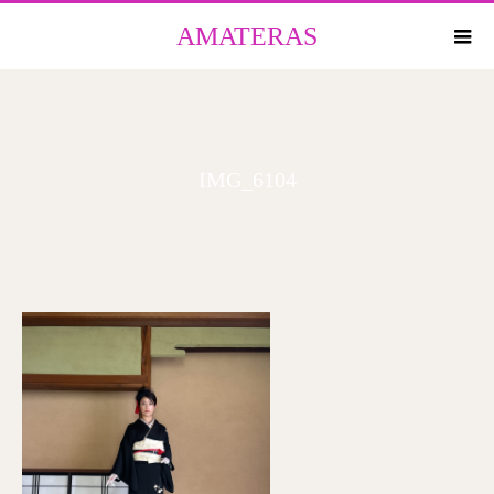
AMATERAS
IMG_6104