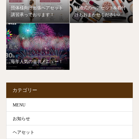
団体様向け出張ヘアセット
結婚式のヘアセット&着付
講習承っております！
けもおまかせください♪
毎年人気の浴衣メニュー！
カテゴリー
MENU
お知らせ
ヘアセット