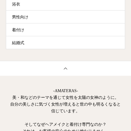
浴衣
男性向け
着付け
結婚式
-AMATERAS-
美・和などのテーマを通じて女性を太陽の女神のように。
自分の美しさに気づく女性が増えると世の中も明るくなると
信じています。
そしてなぜヘアメイクと着付け専門なのか？